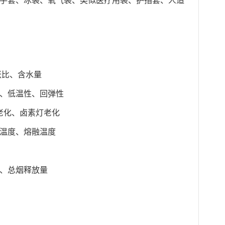
手套、冰袋、氧气袋、类似医疗用袋、护指套、人造
胀比、含水量
、低温性、回弹性
老化、卤素灯老化
温度、熔融温度
、总烟释放量