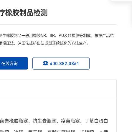
疗橡胶制品检测
卫生橡胶制品一般用橡胶NR、IIR、PU及硅橡胶等制成。根据产品结
用模压法、注压法或挤出法成型连续硫化的方法生产。
400-882-0861
在线咨询
菌素橡胶瓶塞、抗生素瓶塞、疫苗瓶塞、丁基白蛋白