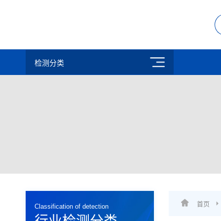
检测分类
首页
Classification of detection