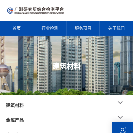
首页
行业检测
服务项目
关于我们
建筑材料
建筑材料
金属产品