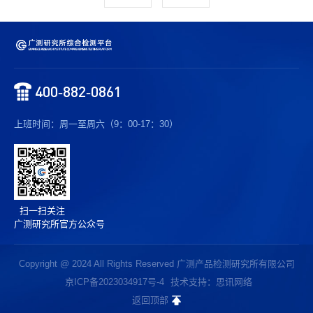
400-882-0861
上班时间：周一至周六（9：00-17：30）
扫一扫关注
广测研究所官方公众号
Copyright @ 2024 All Rights Reserved 广测产品检测研究所有限公司
京ICP备2023034917号-4
技术支持：思讯网络
返回顶部