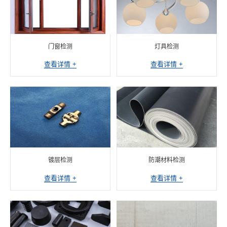
门窗检测
灯具检测
查看详情 +
查看详情 +
镀层检测
防潮材料检测
查看详情 +
查看详情 +