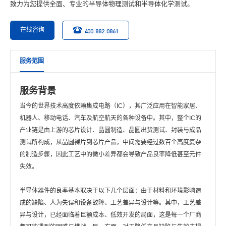
致力为您提供全面、专业的半导体物理测试和半导体化学测试。
在线咨询
400-882-0861
服务范围
服务背景
当今的世界技术高度依赖集成电路（IC），其广泛应用在智能家居、
机器人、移动电话、汽车及航空航天的各种设备中。其中，整个IC的
产业链是由上游的芯片设计、晶圆制造、晶圆出货测试、封装与成品
测试所构成，从晶圆裸片到芯片产品，中间需要经过数百个高度复杂
的制造步骤，因此工艺中的微小差异都会导致产品良率降低甚至元件
失效。
半导体器件的良率基本取决于以下几个层面：由于材料和环境影响造
成的缺陷、人为失误和设备故障、工艺差异与设计等。其中，工艺差
异与设计，已经面临着巨额成本、低效开发的局面，这是每一个厂商