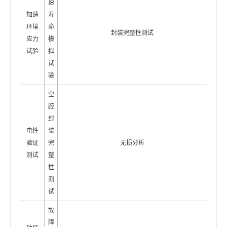
速
加速
寿
环境
命
封装完整性测试
应力
模
试验
拟
试
验
空
腔
封
电性
装
验证
完
无损分析
测试
整
性
测
试
故
障