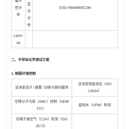
破坏
定
性分
ESD-HBM/MM/CDM
位
析
分
析
Latch-
up
二、半导体化学测试方案
1. 制程环境控制
洁净室效能测试（ISO
洁净室设计 / 建置 / 训练与顾问服务
14644）
空降分子污染（AMC）控制（SEMI
超纯水（UPW）检测
F21）
压缩干燥空气（CDA）检测（ISO
8573）