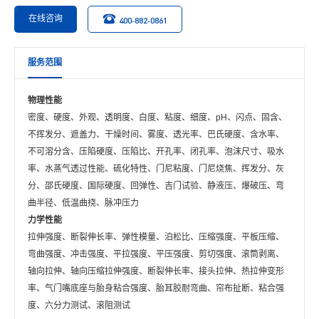
在线咨询
400-882-0861
服务范围
物理性能
密度、硬度、外观、透明度、白度、粘度、细度、pH、闪点、固含、
不挥发分、遮盖力、干燥时间、雾度、透光率、巴氏硬度、含水率、
不可溶分含、压陷硬度、压陷比、开孔率、闭孔率、泡沫尺寸、吸水
率、水蒸气透过性能、硫化特性、门尼粘度、门尼烧焦、挥发分、灰
分、邵氏硬度、国际硬度、回弹性、吉门试验、静液压、爆破压、弯
曲半径、低温曲挠、脉冲压力
力学性能
拉伸强度、断裂伸长率、弹性模量、泊松比、压缩强度、平板压缩、
弯曲强度、冲击强度、平拉强度、平压强度、剪切强度、滚筒剥离、
轴向拉伸、轴向压缩拉伸强度、断裂伸长率、接头拉伸、热拉伸变形
率、气门嘴底座与胎身粘合强度、胎耳胶耐弯曲、帘布扯断、粘合强
度、六分力测试、滚阻测试