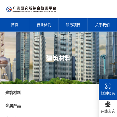
首页
行业检测
服务项目
关于我们
建筑材料
建筑材料
检测服务
金属产品
在线咨询