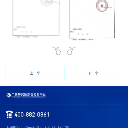
上一个
下一个
400-882-0861
上班时间：周一至周六（9：00-17：30）