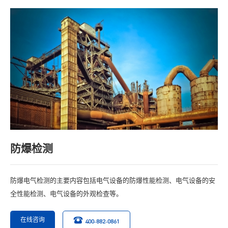
防爆检测
防爆电气检测的主要内容包括电气设备的防爆性能检测、电气设备的安
全性能检测、电气设备的外观检查等。
在线咨询
400-882-0861