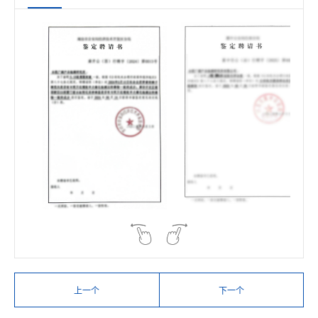
上一个
下一个