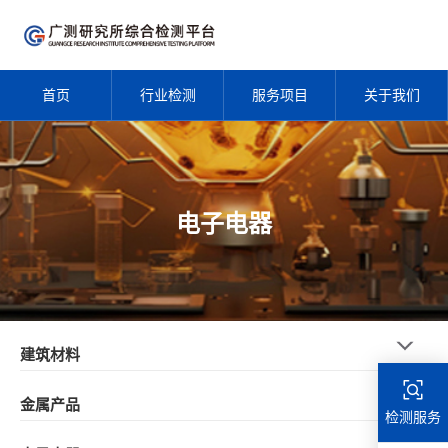
首页
行业检测
服务项目
关于我们
电子电器
建筑材料
金属产品
检测服务